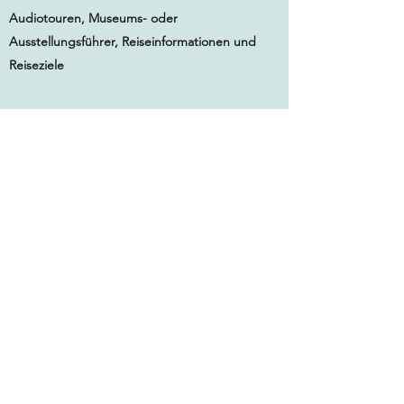
Audiotouren, Museums- oder
Ausstellungsführer, Reiseinformationen und
Reiseziele
Stimmtraining
Ich habe meine Stimme in umfangreichem und
formellem Training ausgebildet. Zu meinen
Privatlehrern gehören Christoph Walter
(
https://www.sprechbereit.de/)
und Sabine von
Rosenbaum Lipinsky (
http://sabine-von-
rosenberg.de/).
Sabine brachte mir die
Grundlagen der Stimm- und Atemtechnik bei,
Christoph schult mich in den verschiedenen
Genres, mit Fokus auf Intonation, Betonung